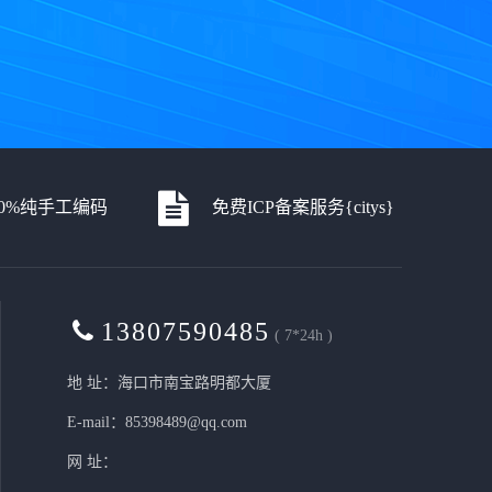
00%纯手工编码
免费ICP备案服务{citys}
13807590485
( 7*24h )
地 址：海口市南宝路明都大厦
E-mail：85398489@qq.com
网 址：