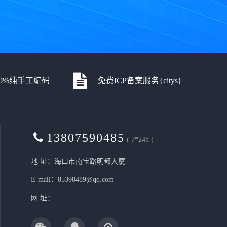
00%纯手工编码
免费ICP备案服务{citys}
13807590485
( 7*24h )
地 址：海口市南宝路明都大厦
E-mail：85398489@qq.com
网 址：