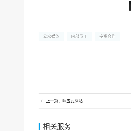
公众媒体
内部员工
投资合作
上一篇：
响应式网站
相关服务