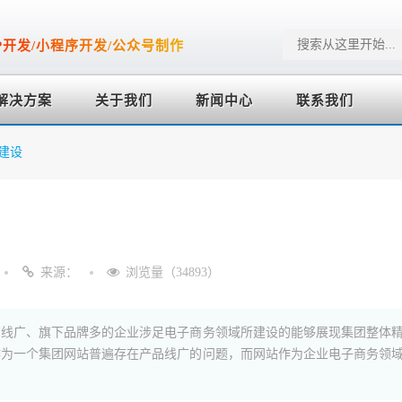
P开发/小程序开发/公众号制作
解决方案
关于我们
新闻中心
联系我们
建设
来源：
浏览量（34893）
线广、旗下品牌多的企业涉足电子商务领域所建设的能够展现集团整体
作为一个集团网站普遍存在产品线广的问题，而网站作为企业电子商务领