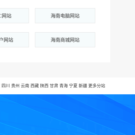
C网站
海南电脑网站
户网站
海南商城网站
庆
四川
贵州
云南
西藏
陕西
甘肃
青海
宁夏
新疆
更多分站