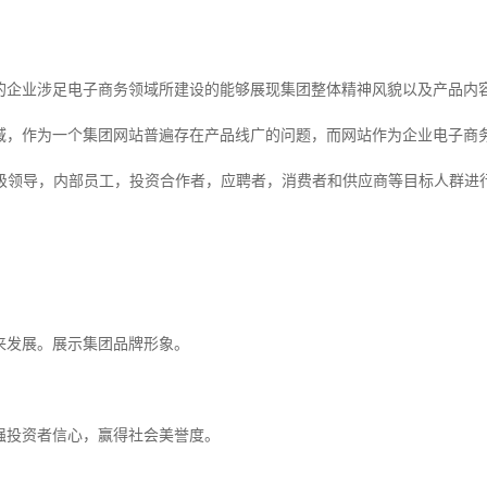
企业涉足电子商务领域所建设的能够展现集团整体精神风貌以及产品内
，作为一个集团网站普遍存在产品线广的问题，而网站作为企业电子商务
领导，内部员工，投资合作者，应聘者，消费者和供应商等目标人群进行
发展。展示集团品牌形象。
投资者信心，赢得社会美誉度。