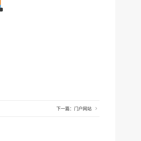
下一篇：
门户网站