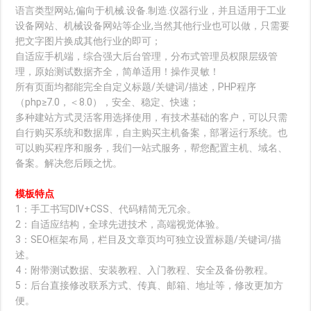
语言类型网站,偏向于机械.设备.制造.仪器行业，并且适用于工业
设备网站、机械设备网站等企业,当然其他行业也可以做，只需要
把文字图片换成其他行业的即可；
自适应手机端，综合强大后台管理，分布式管理员权限层级管
理，原始测试数据齐全，简单适用！操作灵敏！
所有页面均都能完全自定义标题/关键词/描述，PHP程序
（php≥7.0，＜8.0），安全、稳定、快速；
多种建站方式灵活客用选择使用，有技术基础的客户，可以只需
自行购买系统和数据库，自主购买主机备案，部署运行系统。也
可以购买程序和服务，我们一站式服务，帮您配置主机、域名、
备案。解决您后顾之忧。
模板特点
1：手工书写DIV+CSS、代码精简无冗余。
2：自适应结构，全球先进技术，高端视觉体验。
3：SEO框架布局，栏目及文章页均可独立设置标题/关键词/描
述。
4：附带测试数据、安装教程、入门教程、安全及备份教程。
5：后台直接修改联系方式、传真、邮箱、地址等，修改更加方
便。