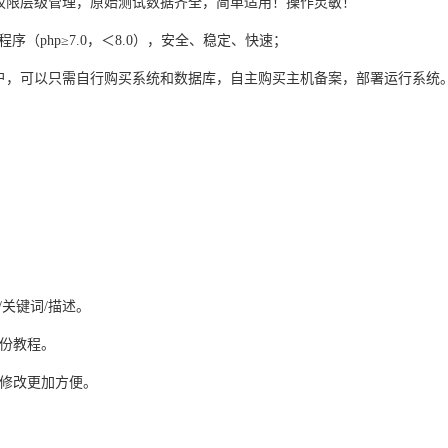
权限层级管理，原始测试数据齐全，简单适用！操作灵敏！
序（php≥7.0，＜8.0），安全、稳定、快速；
户，可以只需自行购买系统和数据库，自主购买主机备案，部署运行系统
/关键词/描述。
备份教程。
，修改更加方便。