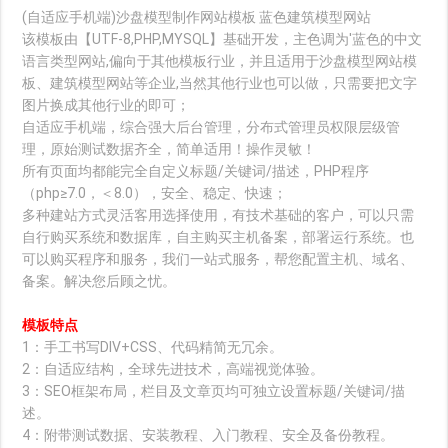
(自适应手机端)沙盘模型制作网站模板 蓝色建筑模型网站
该模板由【UTF-8,PHP,MYSQL】基础开发，主色调为'蓝色的中文
语言类型网站,偏向于其他模板行业，并且适用于沙盘模型网站模
板、建筑模型网站等企业,当然其他行业也可以做，只需要把文字
图片换成其他行业的即可；
自适应手机端，综合强大后台管理，分布式管理员权限层级管
理，原始测试数据齐全，简单适用！操作灵敏！
所有页面均都能完全自定义标题/关键词/描述，PHP程序
（php≥7.0，＜8.0），安全、稳定、快速；
多种建站方式灵活客用选择使用，有技术基础的客户，可以只需
自行购买系统和数据库，自主购买主机备案，部署运行系统。也
可以购买程序和服务，我们一站式服务，帮您配置主机、域名、
备案。解决您后顾之忧。
模板特点
1：手工书写DIV+CSS、代码精简无冗余。
2：自适应结构，全球先进技术，高端视觉体验。
3：SEO框架布局，栏目及文章页均可独立设置标题/关键词/描
述。
4：附带测试数据、安装教程、入门教程、安全及备份教程。